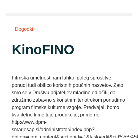
Dogodki
KinoFINO
Filmska umetnost nam lahko, poleg sprostitve,
ponudi tudi obilico koristnih poučnih nasvetov. Zato
smo se v Društvu prijateljev mladine odločili, da
združimo zabavno s koristnim ter otrokom ponudimo
program filmske kulturne vzgoje. Predvajali bomo
kvalitetne filme tuje produkcije, primerne
http://www.dpm-
smarjesap.si/administrator/index.php?
option=com_content&sectionid=-1&task=edit&cid%5B%5D