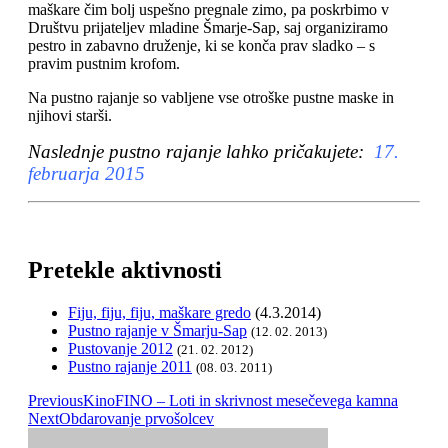
maškare čim bolj uspešno pregnale zimo, pa poskrbimo v
Društvu prijateljev mladine Šmarje-Sap, saj organiziramo
pestro in zabavno druženje, ki se konča prav sladko – s
pravim pustnim krofom.
Na pustno rajanje so vabljene vse otroške pustne maske in
njihovi starši.
Naslednje pustno rajanje lahko pričakujete:
1
7.
februarja 2015
Pretekle aktivnosti
Fiju, fiju, fiju, maškare gredo
(4.3.2014)
Pustno rajanje v Šmarju-Sap
(12. 02. 2013)
Pustovanje 2012
(21. 02. 2012)
Pustno rajanje 2011
(08. 03. 2011)
Previous
KinoFINO – Loti in skrivnost mesečevega kamna
Next
Obdarovanje prvošolcev