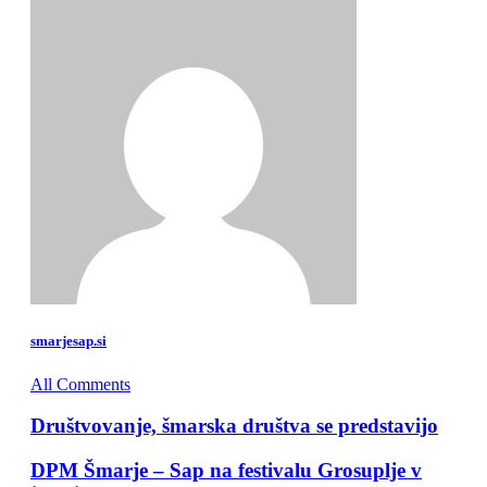
smarjesap.si
All Comments
Društvovanje, šmarska društva se predstavijo
DPM Šmarje – Sap na festivalu Grosuplje v