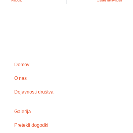
KinoQL
Ostale dejavnosti
Domov
O nas
Dejavnosti društva
Galerija
Pretekli dogodki