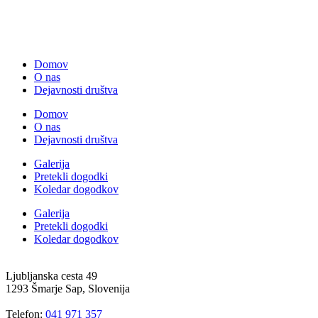
Domov
O nas
Dejavnosti društva
Domov
O nas
Dejavnosti društva
Galerija
Pretekli dogodki
Koledar dogodkov
Galerija
Pretekli dogodki
Koledar dogodkov
Ljubljanska cesta 49
1293 Šmarje Sap, Slovenija
Telefon:
041 971 357