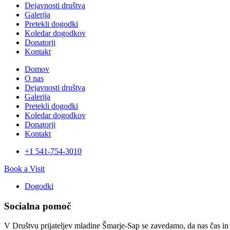
Dejavnosti društva
Galerija
Pretekli dogodki
Koledar dogodkov
Donatorji
Kontakt
Domov
O nas
Dejavnosti društva
Galerija
Pretekli dogodki
Koledar dogodkov
Donatorji
Kontakt
+1 541-754-3010​
Book a Visit
Dogodki
Socialna pomoč
V Društvu prijateljev mladine Šmarje-Sap se zavedamo, da nas čas in o