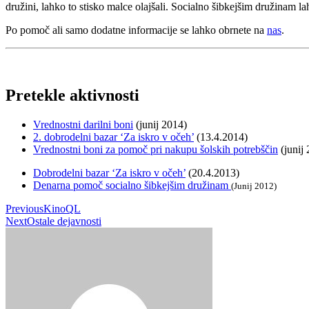
družini, lahko to stisko malce olajšali. Socialno šibkejšim družinam 
Po pomoč ali samo dodatne informacije se lahko obrnete na
nas
.
Pretekle aktivnosti
Vrednostni darilni boni
(junij 2014)
2. dobrodelni bazar ‘Za iskro v očeh’
(13.4.2014)
Vrednostni boni za pomoč pri nakupu šolskih potrebščin
(junij
Dobrodelni bazar ‘Za iskro v očeh’
(20.4.2013)
Denarna pomoč socialno šibkejšim družinam
(Junij 2012)
Previous
KinoQL
Next
Ostale dejavnosti