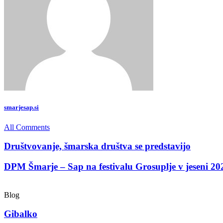
smarjesap.si
All Comments
Društvovanje, šmarska društva se predstavijo
DPM Šmarje – Sap na festivalu Grosuplje v jeseni 20
Blog
Gibalko