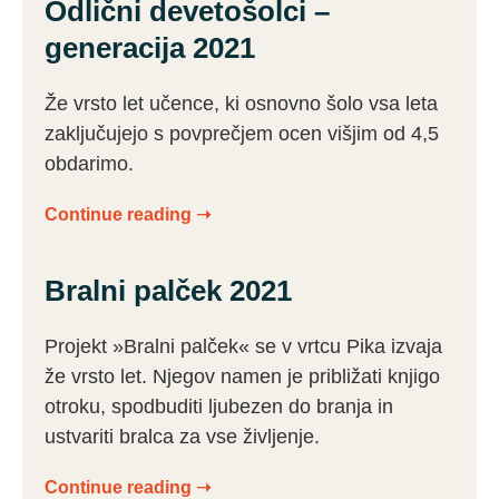
Odlični devetošolci –
generacija 2021
Že vrsto let učence, ki osnovno šolo vsa leta
zaključujejo s povprečjem ocen višjim od 4,5
obdarimo.
Continue reading ➝
Bralni palček 2021
Projekt »Bralni palček« se v vrtcu Pika izvaja
že vrsto let. Njegov namen je približati knjigo
otroku, spodbuditi ljubezen do branja in
ustvariti bralca za vse življenje.
Continue reading ➝