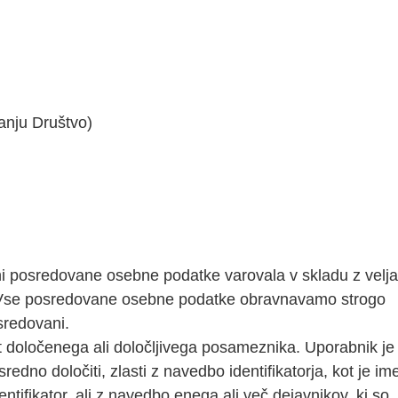
anju Društvo)
ni posredovane osebne podatke varovala v skladu z velj
. Vse posredovane osebne podatke obravnavamo strogo
sredovani.
kot določenega ali določljivega posameznika. Uporabnik je
edno določiti, zlasti z navedbo identifikatorja, kot je im
identifikator, ali z navedbo enega ali več dejavnikov, ki so