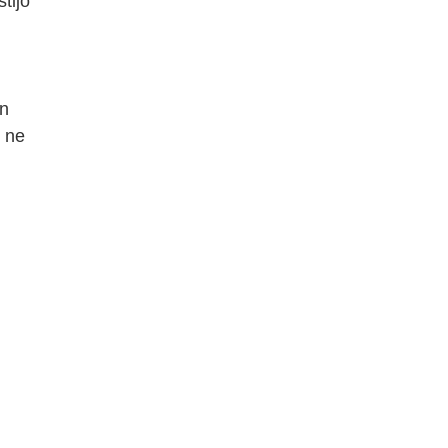
tijo
in
, ne