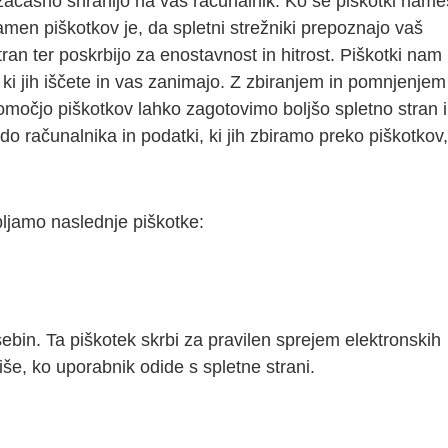
 začasno shranijo na vaš računalnik. Ko se piškotki names
amen piškotkov je, da spletni strežniki prepoznajo vaš
stran ter poskrbijo za enostavnost in hitrost. Piškotki nam
ki jih iščete in vas zanimajo. Z zbiranjem in pomnjenjem
omočjo piškotkov lahko zagotovimo boljšo spletno stran 
do računalnika in podatki, ki jih zbiramo preko piškotkov
bljamo naslednje piškotke:
ebin. Ta piškotek skrbi za pravilen sprejem elektronskih
riše, ko uporabnik odide s spletne strani.