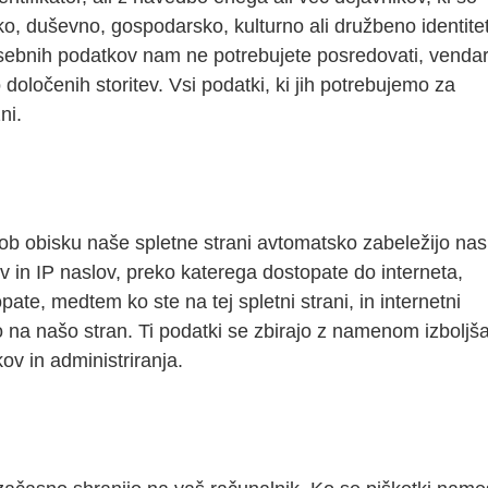
sko, duševno, gospodarsko, kulturno ali družbeno identite
sebnih podatkov nam ne potrebujete posredovati, venda
oločenih storitev. Vsi podatki, ki jih potrebujemo za
ni.
b obisku naše spletne strani avtomatsko zabeležijo nasl
v in IP naslov, preko katerega dostopate do interneta,
pate, medtem ko ste na tej spletni strani, in internetni
no na našo stran. Ti podatki se zbirajo z namenom izboljš
ov in administriranja.