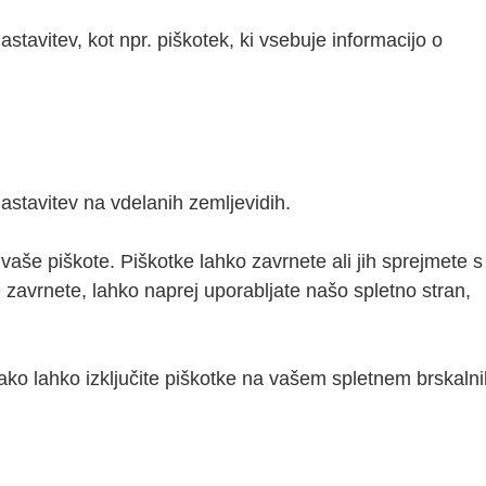
tavitev, kot npr. piškotek, ki vsebuje informacijo o
stavitev na vdelanih zemljevidih.
aše piškote. Piškotke lahko zavrnete ali jih sprejmete s
e zavrnete, lahko naprej uporabljate našo spletno stran,
ko lahko izključite piškotke na vašem spletnem brskalni