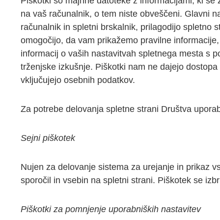
Piškotki so majhne datoteke z informacijami, ki se
na vaš računalnik, o tem niste obveščeni. Glavni n
računalnik in spletni brskalnik, prilagodijo spletno 
omogočijo, da vam prikažemo pravilne informacije, 
informacij o vaših nastavitvah spletnega mesta s p
trženjske izkušnje. Piškotki nam ne dajejo dostopa 
vključujejo osebnih podatkov.
Za potrebe delovanja spletne strani Društva upora
Sejni piškotek
Nujen za delovanje sistema za urejanje in prikaz vs
sporočil in vsebin na spletni strani. Piškotek se izb
Piškotki za pomnjenje uporabniških nastavitev