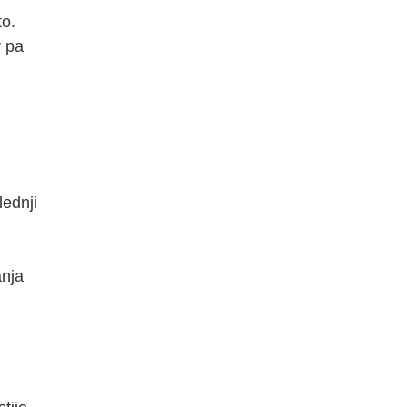
to.
r pa
ednji
anja