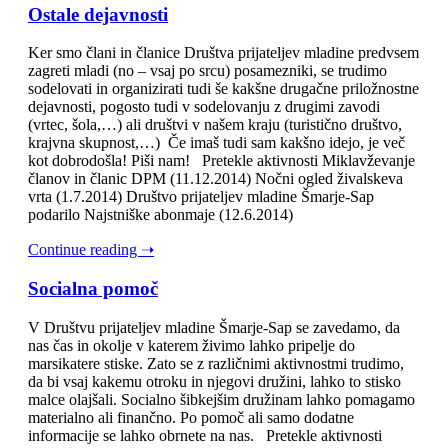
Ostale dejavnosti
Ker smo člani in članice Društva prijateljev mladine predvsem
zagreti mladi (no – vsaj po srcu) posamezniki, se trudimo
sodelovati in organizirati tudi še kakšne drugačne priložnostne
dejavnosti, pogosto tudi v sodelovanju z drugimi zavodi
(vrtec, šola,…) ali društvi v našem kraju (turistično društvo,
krajvna skupnost,…) Če imaš tudi sam kakšno idejo, je več
kot dobrodošla! Piši nam! Pretekle aktivnosti Miklavževanje
članov in članic DPM (11.12.2014) Nočni ogled živalskeva
vrta (1.7.2014) Društvo prijateljev mladine Šmarje-Sap
podarilo Najstniške abonmaje (12.6.2014)
Continue reading ➝
Socialna pomoč
V Društvu prijateljev mladine Šmarje-Sap se zavedamo, da
nas čas in okolje v katerem živimo lahko pripelje do
marsikatere stiske. Zato se z različnimi aktivnostmi trudimo,
da bi vsaj kakemu otroku in njegovi družini, lahko to stisko
malce olajšali. Socialno šibkejšim družinam lahko pomagamo
materialno ali finančno. Po pomoč ali samo dodatne
informacije se lahko obrnete na nas. Pretekle aktivnosti