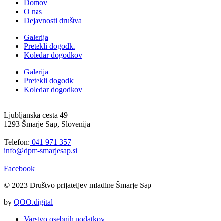
Domov
O nas
Dejavnosti društva
Galerija
Pretekli dogodki
Koledar dogodkov
Galerija
Pretekli dogodki
Koledar dogodkov
Ljubljanska cesta 49
1293 Šmarje Sap, Slovenija
Telefon:
041 971 357
info@dpm-smarjesap.si
Facebook
© 2023 Društvo prijateljev mladine Šmarje Sap
by
QOO.digital
Varstvo osebnih podatkov