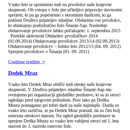
Vsako leto se spomnimo tudi na prvošolce naše krajevne
skupnosti. Ob vstopu v šolo jim učiteljice pripravijo slavnostni
sprejem, ki pa ga popestrimo s skromnim darilcem, ki ga
pokloni Društvo prijateljev mladine. Obdarimo vse prvošolce,
ki obiskujejo podružnično šolo Šmarje-Sap. Naslednje
obdarovanje prvošolcev lahko pričakujete: 1. septembra 2015
Pretekle aktivnosti Obdaritev prvošolčkov 2014
(01.09.2014) Obdarovanje prvošolcev 2013/14 (02.09.2013)
Obdarovanje prvošolcev – šolsko leto 2012/13 (04. 09. 2012)
Sprejem prvošolcev v Šmarju (01. 09. 2011)
Continue reading ➝
Dedek Mraz
Vsako leto Dedek Mraz obišče tudi otroke naše krajevne
skupnosti. V Društvu prijateljev mladine Šmarje-Sap mu
svetujemo pri organizaciji gledališke predstave, ki so jo otroci
ogledajo pred njegovim prihodom. Prav tako pa Dedku
Mrazu pomagamo pri izbiri daril za naše najmlajše. Darila so
vsako leto različna, se pa Dedek Mraz potrudi, da so čim bolj
ustrezna otrokovi starosti. Na ogled gledališče predstave in
sprejem Dedka Mraza so vsako leto vabljeni otroci od 1. leta
starosti do 3. razreda osnovne šole.