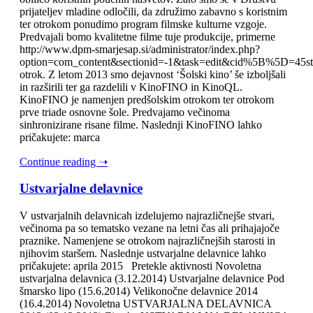
prijateljev mladine odločili, da združimo zabavno s koristnim
ter otrokom ponudimo program filmske kulturne vzgoje.
Predvajali bomo kvalitetne filme tuje produkcije, primerne
http://www.dpm-smarjesap.si/administrator/index.php?
option=com_content&sectionid=-1&task=edit&cid%5B%5D=45sta
otrok. Z letom 2013 smo dejavnost ‘Šolski kino’ še izboljšali
in razširili ter ga razdelili v KinoFINO in KinoQL.
KinoFINO je namenjen predšolskim otrokom ter otrokom
prve triade osnovne šole. Predvajamo večinoma
sinhronizirane risane filme. Naslednji KinoFINO lahko
pričakujete: marca
Continue reading ➝
Ustvarjalne delavnice
V ustvarjalnih delavnicah izdelujemo najrazličnejše stvari,
večinoma pa so tematsko vezane na letni čas ali prihajajoče
praznike. Namenjene se otrokom najrazličnejših starosti in
njihovim staršem. Naslednje ustvarjalne delavnice lahko
pričakujete: aprila 2015 Pretekle aktivnosti Novoletna
ustvarjalna delavnica (3.12.2014) Ustvarjalne delavnice Pod
šmarsko lipo (15.6.2014) Velikonočne delavnice 2014
(16.4.2014) Novoletna USTVARJALNA DELAVNICA