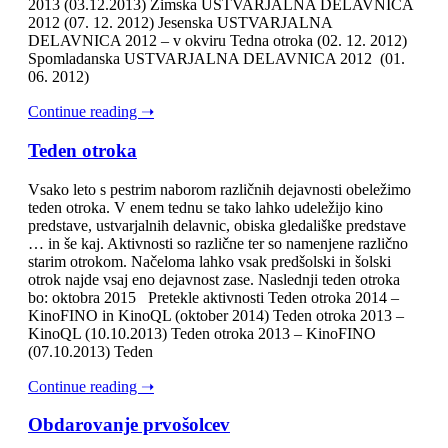
2013 (03.12.2013) Zimska USTVARJALNA DELAVNICA
2012 (07. 12. 2012) Jesenska USTVARJALNA
DELAVNICA 2012 – v okviru Tedna otroka (02. 12. 2012)
Spomladanska USTVARJALNA DELAVNICA 2012 (01.
06. 2012)
Continue reading ➝
Teden otroka
Vsako leto s pestrim naborom različnih dejavnosti obeležimo
teden otroka. V enem tednu se tako lahko udeležijo kino
predstave, ustvarjalnih delavnic, obiska gledališke predstave
… in še kaj. Aktivnosti so različne ter so namenjene različno
starim otrokom. Načeloma lahko vsak predšolski in šolski
otrok najde vsaj eno dejavnost zase. Naslednji teden otroka
bo: oktobra 2015 Pretekle aktivnosti Teden otroka 2014 –
KinoFINO in KinoQL (oktober 2014) Teden otroka 2013 –
KinoQL (10.10.2013) Teden otroka 2013 – KinoFINO
(07.10.2013) Teden
Continue reading ➝
Obdarovanje prvošolcev