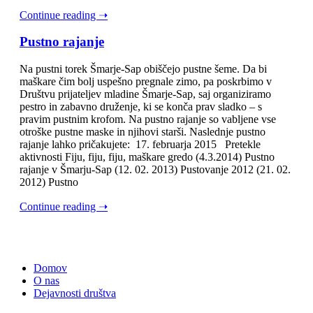
Continue reading ➝
Pustno rajanje
Na pustni torek Šmarje-Sap obiščejo pustne šeme. Da bi
maškare čim bolj uspešno pregnale zimo, pa poskrbimo v
Društvu prijateljev mladine Šmarje-Sap, saj organiziramo
pestro in zabavno druženje, ki se konča prav sladko – s
pravim pustnim krofom. Na pustno rajanje so vabljene vse
otroške pustne maske in njihovi starši. Naslednje pustno
rajanje lahko pričakujete: 17. februarja 2015 Pretekle
aktivnosti Fiju, fiju, fiju, maškare gredo (4.3.2014) Pustno
rajanje v Šmarju-Sap (12. 02. 2013) Pustovanje 2012 (21. 02.
2012) Pustno
Continue reading ➝
Domov
O nas
Dejavnosti društva