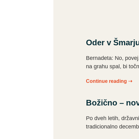
Oder v Šmarju
Bernadeta: No, povej
na grahu spal, bi točn
Continue reading ➝
Božično – nov
Po dveh letih, državn
tradicionalno decembr