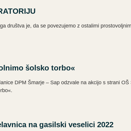
RATORIJU
a društva je, da se povezujemo z ostalimi prostovoljnimi
olnimo šolsko torbo«
lanice DPM Šmarje – Sap odzvale na akcijo s strani OŠ
rbo«.
lavnica na gasilski veselici 2022