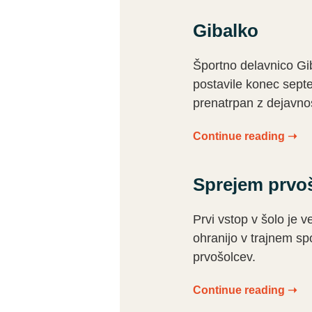
Gibalko
Športno delavnico Gib
postavile konec septe
prenatrpan z dejavno
Continue reading ➝
Sprejem prvošo
Prvi vstop v šolo je v
ohranijo v trajnem sp
prvošolcev.
Continue reading ➝