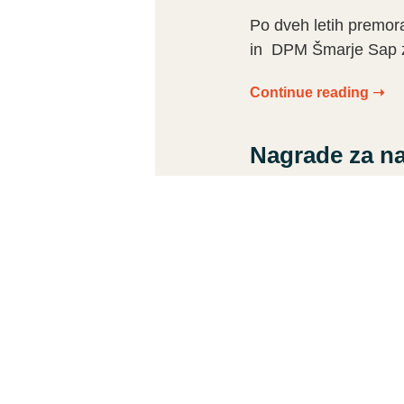
Po dveh letih premora
in DPM Šmarje Sap zdr
Continue reading ➝
Nagrade za na
Zopet je nova generac
je OŠ Šmarje – Sap p
Continue reading ➝