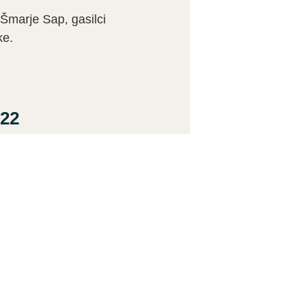
 Šmarje Sap, gasilci
ke.
022
 peta po vrstiodkar