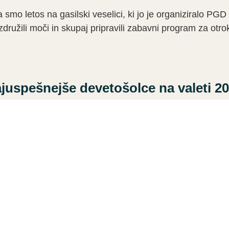
 smo letos na gasilski veselici, ki jo je organiziralo PGD
užili moči in skupaj pripravili zabavni program za otro
juspešnejše devetošolce na valeti 2
ija devetošolcev zaključila osnovnošolsko obveznost, že
onovno postala samostojna šola.
1
2