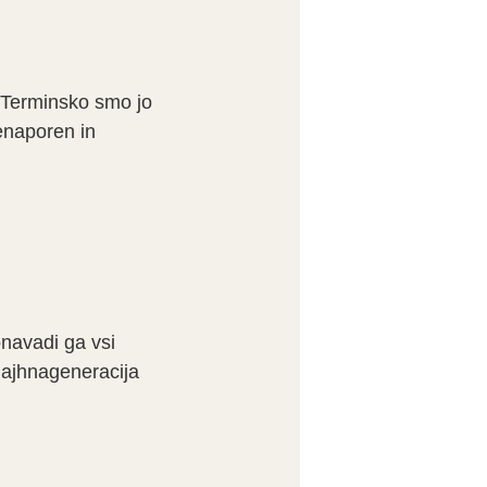
e.Terminsko smo jo
renaporen in
onavadi ga vsi
 majhnageneracija