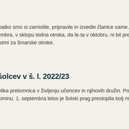
alko smo si zamislile, pripravile in izvedle članice sam
mbra, v sklopu tedna otroka, da le-ta v oktobru, ni bil p
stmi za šmarske otroke.
lcev v š. l. 2022/23
elika prelomnica v življenju učencev in njihovih družin. P
ominu. 1. septembra letos je šolski prag prestopila bolj