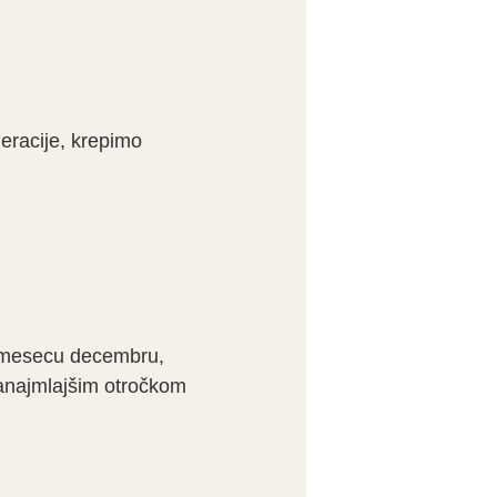
eracije, krepimo
 v mesecu decembru,
enanajmlajšim otročkom