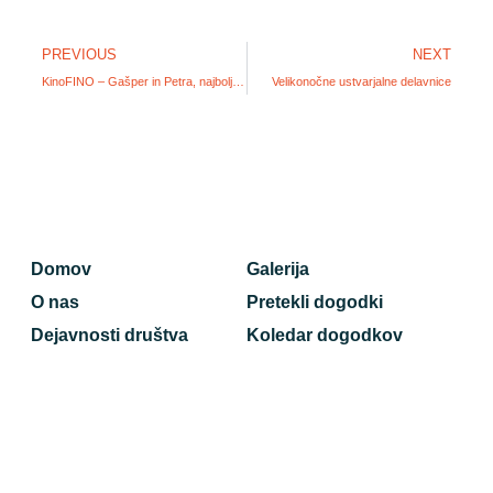
PREVIOUS
NEXT
KinoFINO – Gašper in Petra, najboljša prijatelja
Velikonočne ustvarjalne delavnice
Domov
Galerija
O nas
Pretekli dogodki
Dejavnosti društva
Koledar dogodkov