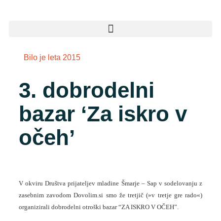
Bilo je leta 2015
3. dobrodelni
bazar ‘Za iskro v
očeh’
V okviru Društva prijateljev mladine Šmarje – Sap v sodelovanju z
zasebnim zavodom Dovolim.si smo že tretjič (»v tretje gre rado«)
organizirali dobrodelni otroški bazar “ZA ISKRO V OČEH”.