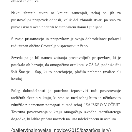
oblačil in obutve.
Nekaj zbranih stvari so krajani zamenjali, nekaj so jih za
prostovoljni prispevek odnesli, velik del zbranih stvari pa smo za
pravo iskro v očeh podarili Materinskem domu Ljubljana.
S svojo prisotnostjo in prispevkom je svojo dobrodelnost pokazal
tudi župan občine Grosuplje v spremstvu z ženo.
Seveda pa je bil namen zbiranja prostovoljnih prispevkov, ki je
potekalo ob bazarju, da omogočimo otrokom, v OŠ LA, podružnični
šoli Šmarje – Sap, ki to potrebujejo, plačilo prehrane (malice ali
kosila).
Poleg dobrodelnosti je potrebno izpostaviti tudi povezovanje
različnih skupin v kraju, ki smo se med seboj hitro in učinkovito
združile z namenom pomagati si med seboj “ZA ISKRO V OČEH”.
Tovrstna povezovanja v kraju omogočajo izvedbo marsikaterega
dogodka, ki lahko pričara nasmeh na usta udeležencem in ostalim.
{gallery}najnovejse_novice/2015/bazar{/gallery}