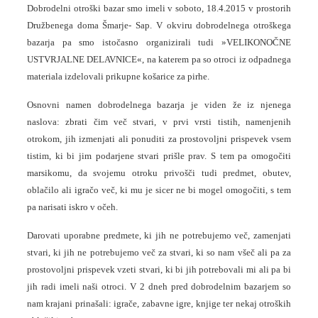
Dobrodelni otroški bazar smo imeli v soboto, 18.4.2015 v prostorih
Družbenega doma Šmarje- Sap. V okviru dobrodelnega otroškega
bazarja pa smo istočasno organizirali tudi »VELIKONOČNE
USTVRJALNE DELAVNICE«, na katerem pa so otroci iz odpadnega
materiala izdelovali prikupne košarice za pirhe.
Osnovni namen dobrodelnega bazarja je viden že iz njenega
naslova: zbrati čim več stvari, v prvi vrsti tistih, namenjenih
otrokom, jih izmenjati ali ponuditi za prostovoljni prispevek vsem
tistim, ki bi jim podarjene stvari prišle prav. S tem pa omogočiti
marsikomu, da svojemu otroku privošči tudi predmet, obutev,
oblačilo ali igračo več, ki mu je sicer ne bi mogel omogočiti, s tem
pa narisati iskro v očeh.
Darovati uporabne predmete, ki jih ne potrebujemo več, zamenjati
stvari, ki jih ne potrebujemo več za stvari, ki so nam všeč ali pa za
prostovoljni prispevek vzeti stvari, ki bi jih potrebovali mi ali pa bi
jih radi imeli naši otroci. V 2 dneh pred dobrodelnim bazarjem so
nam krajani prinašali: igrače, zabavne igre, knjige ter nekaj otroških