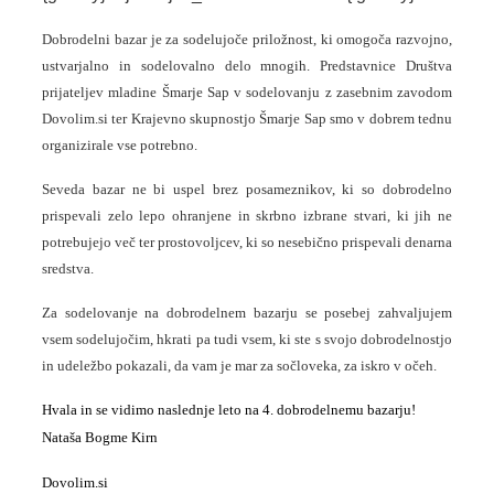
Dobrodelni bazar je za sodelujoče priložnost, ki omogoča razvojno,
ustvarjalno in sodelovalno delo mnogih. Predstavnice Društva
prijateljev mladine Šmarje Sap v sodelovanju z zasebnim zavodom
Dovolim.si ter Krajevno skupnostjo Šmarje Sap smo v dobrem tednu
organizirale vse potrebno.
Seveda bazar ne bi uspel brez posameznikov, ki so dobrodelno
prispevali zelo lepo ohranjene in skrbno izbrane stvari, ki jih ne
potrebujejo več ter prostovoljcev, ki so nesebično prispevali denarna
sredstva.
Za sodelovanje na dobrodelnem bazarju se posebej zahvaljujem
vsem sodelujočim, hkrati pa tudi vsem, ki ste s svojo dobrodelnostjo
in udeležbo pokazali, da vam je mar za sočloveka, za iskro v očeh.
Hvala in se vidimo naslednje leto na 4. dobrodelnemu bazarju!
Nataša Bogme Kirn
Dovolim.si