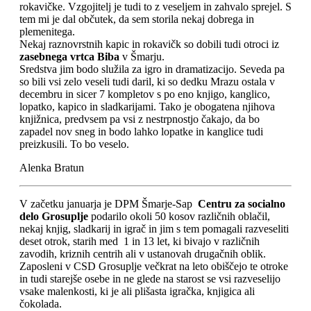
rokavičke. Vzgojitelj je tudi to z veseljem in zahvalo sprejel. S
tem mi je dal občutek, da sem storila nekaj dobrega in
plemenitega.
Nekaj raznovrstnih kapic in rokavičk so dobili tudi otroci iz
zasebnega vrtca Biba
v Šmarju.
Sredstva jim bodo služila za igro in dramatizacijo. Seveda pa
so bili vsi zelo veseli tudi daril, ki so dedku Mrazu ostala v
decembru in sicer 7 kompletov s po eno knjigo, kanglico,
lopatko, kapico in sladkarijami. Tako je obogatena njihova
knjižnica, predvsem pa vsi z nestrpnostjo čakajo, da bo
zapadel nov sneg in bodo lahko lopatke in kanglice tudi
preizkusili. To bo veselo.
Alenka Bratun
V začetku januarja je DPM Šmarje-Sap
Centru za socialno
delo Grosuplje
podarilo okoli 50 kosov različnih oblačil,
nekaj knjig, sladkarij in igrač in jim s tem pomagali razveseliti
deset otrok, starih med 1 in 13 let, ki bivajo v različnih
zavodih, kriznih centrih ali v ustanovah drugačnih oblik.
Zaposleni v CSD Grosuplje večkrat na leto obiščejo te otroke
in tudi starejše osebe in ne glede na starost se vsi razveselijo
vsake malenkosti, ki je ali plišasta igračka, knjigica ali
čokolada.