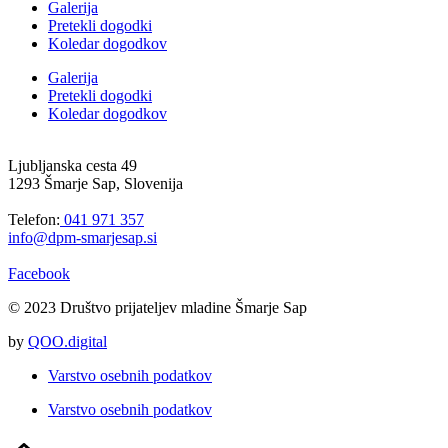
Galerija
Pretekli dogodki
Koledar dogodkov
Galerija
Pretekli dogodki
Koledar dogodkov
Ljubljanska cesta 49
1293 Šmarje Sap, Slovenija
Telefon:
041 971 357
info@dpm-smarjesap.si
Facebook
© 2023 Društvo prijateljev mladine Šmarje Sap
by
QOO.digital
Varstvo osebnih podatkov
Varstvo osebnih podatkov