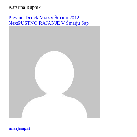
Katarina Rupnik
Previous
Dedek Mraz v Šmarju 2012
Next
PUSTNO RAJANJE V Šmarju-Sap
smarjesap.si