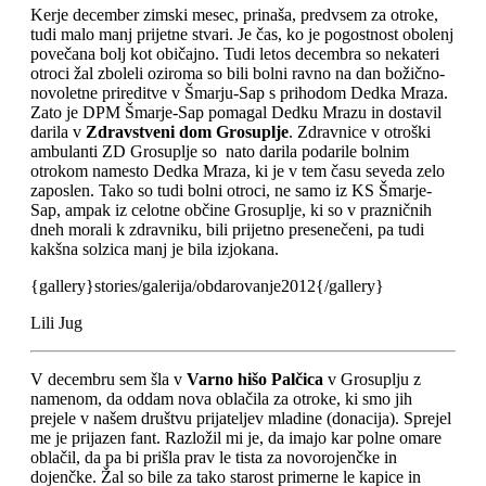
Kerje december zimski mesec, prinaša, predvsem za otroke,
tudi malo manj prijetne stvari. Je čas, ko je pogostnost obolenj
povečana bolj kot običajno. Tudi letos decembra so nekateri
otroci žal zboleli oziroma so bili bolni ravno na dan božično-
novoletne prireditve v Šmarju-Sap s prihodom Dedka Mraza.
Zato je DPM Šmarje-Sap pomagal Dedku Mrazu in dostavil
darila v
Zdravstveni dom Grosuplje
. Zdravnice v otroški
ambulanti ZD Grosuplje so nato darila podarile bolnim
otrokom namesto Dedka Mraza, ki je v tem času seveda zelo
zaposlen. Tako so tudi bolni otroci, ne samo iz KS Šmarje-
Sap, ampak iz celotne občine Grosuplje, ki so v prazničnih
dneh morali k zdravniku, bili prijetno presenečeni, pa tudi
kakšna solzica manj je bila izjokana.
{gallery}stories/galerija/obdarovanje2012{/gallery}
Lili Jug
V decembru sem šla v
Varno hišo Palčica
v Grosuplju z
namenom, da oddam nova oblačila za otroke, ki smo jih
prejele v našem društvu prijateljev mladine (donacija). Sprejel
me je prijazen fant. Razložil mi je, da imajo kar polne omare
oblačil, da pa bi prišla prav le tista za novorojenčke in
dojenčke. Žal so bile za tako starost primerne le kapice in