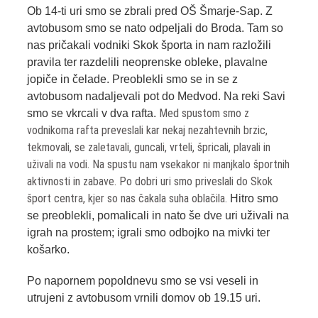
Ob 14-ti uri smo se zbrali pred OŠ Šmarje-Sap. Z
avtobusom smo se nato odpeljali do Broda. Tam so
nas pričakali vodniki Skok športa in nam razložili
pravila ter razdelili neoprenske obleke, plavalne
jopiče in čelade. Preoblekli smo se in se z
avtobusom nadaljevali pot do Medvod. Na reki Savi
Med spustom smo z
smo se vkrcali v dva rafta.
vodnikoma rafta preveslali kar nekaj nezahtevnih brzic,
tekmovali, se zaletavali, guncali, vrteli, špricali, plavali in
uživali na vodi. Na spustu nam vsekakor ni manjkalo športnih
aktivnosti in zabave. Po dobri uri smo priveslali do Skok
šport centra, kjer so nas čakala suha oblačila.
Hitro smo
se preoblekli, pomalicali in nato še dve uri uživali na
igrah na prostem; igrali smo odbojko na mivki ter
košarko.
Po napornem popoldnevu smo se vsi veseli in
utrujeni z avtobusom vrnili domov ob 19.15 uri.