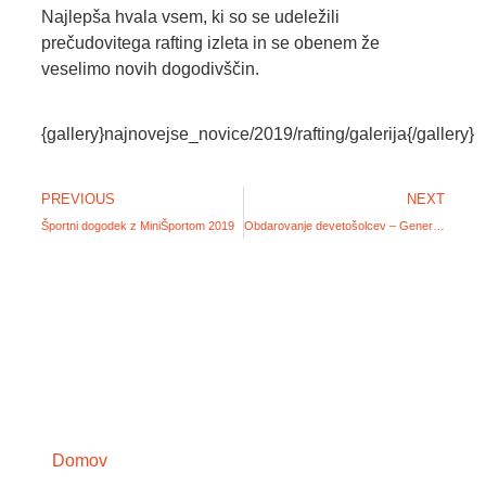
Najlepša hvala vsem, ki so se udeležili
prečudovitega rafting izleta in se obenem že
veselimo novih dogodivščin.
{gallery}najnovejse_novice/2019/rafting/galerija{/gallery}
PREVIOUS
NEXT
Športni dogodek z MiniŠportom 2019
Obdarovanje devetošolcev – Generacija 2019
Domov