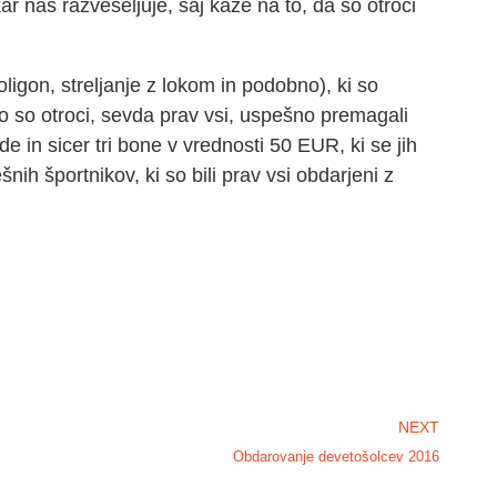
r nas razveseljuje, saj kaže na to, da so otroci
poligon, streljanje z lokom in podobno), ki so
Ko so otroci, sevda prav vsi, uspešno premagali
e in sicer tri bone v vrednosti 50 EUR, ki se jih
šnih športnikov, ki so bili prav vsi obdarjeni z
NEXT
Obdarovanje devetošolcev 2016