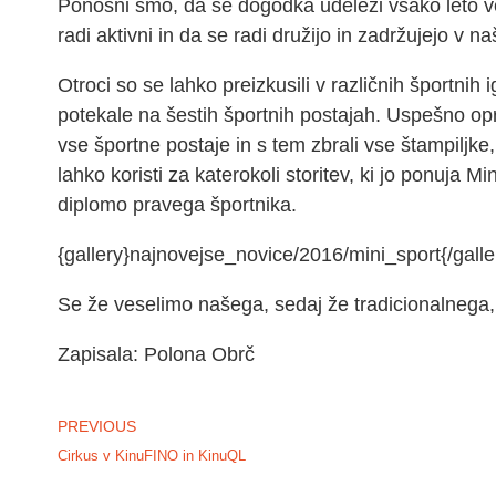
Ponosni smo, da se dogodka udeleži vsako leto več 
radi aktivni in da se radi družijo in zadržujejo v n
Otroci so se lahko preizkusili v različnih športnih 
potekale na šestih športnih postajah. Uspešno opr
vse športne postaje in s tem zbrali vse štampiljke,
lahko koristi za katerokoli storitev, ki jo ponuja M
diplomo pravega športnika.
{gallery}najnovejse_novice/2016/mini_sport{/galle
Se že veselimo našega, sedaj že tradicionalnega
Zapisala: Polona Obrč
PREVIOUS
Cirkus v KinuFINO in KinuQL