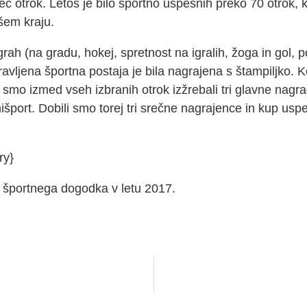
otrok. Letos je bilo športno uspešnih preko 70 otrok, ka
ašem kraju.
igrah (na gradu, hokej, spretnost na igralih, žoga in gol, 
avljena športna postaja je bila nagrajena s štampiljko. 
 smo izmed vseh izbranih otrok izžrebali tri glavne nagrad
inišport. Dobili smo torej tri srečne nagrajence in kup uspe
ry}
, športnega dogodka v letu 2017.