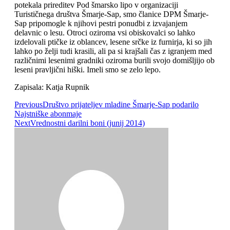
potekala prireditev Pod šmarsko lipo v organizaciji
Turističnega društva Šmarje-Sap, smo članice DPM Šmarje-
Sap pripomogle k njihovi pestri ponudbi z izvajanjem
delavnic o lesu. Otroci oziroma vsi obiskovalci so lahko
izdelovali ptičke iz oblancev, lesene srčke iz furnirja, ki so jih
lahko po želji tudi krasili, ali pa si krajšali čas z igranjem med
različnimi lesenimi gradniki oziroma burili svojo domišljijo ob
leseni pravljični hiški. Imeli smo se zelo lepo.
Zapisala: Katja Rupnik
Previous
Društvo prijateljev mladine Šmarje-Sap podarilo
Najstniške abonmaje
Next
Vrednostni darilni boni (junij 2014)