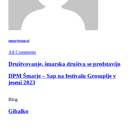
smarjesap.si
All Comments
Društvovanje, šmarska društva se predstavijo
DPM Šmarje – Sap na festivalu Grosuplje v
jeseni 2023
Blog
Gibalko