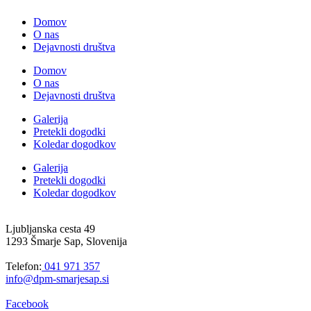
Domov
O nas
Dejavnosti društva
Domov
O nas
Dejavnosti društva
Galerija
Pretekli dogodki
Koledar dogodkov
Galerija
Pretekli dogodki
Koledar dogodkov
Ljubljanska cesta 49
1293 Šmarje Sap, Slovenija
Telefon:
041 971 357
info@dpm-smarjesap.si
Facebook