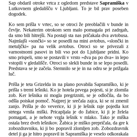
Sap obdaril otroke vrtca z ogledom predstave
Sapramiška
v
Lutkovnem gledališču v Ljubljani. To je bil prav poseben
dogodek.
Ko sem prišla v vrtec, so se otroci že preoblačili v bunde in
čevlje. Nekaterim otrokom sem malo pomagala pri zadrgah,
da smo bili hitrejši. Na postaji sta nas pričakala dva avtobusa.
Najmlajši »sončki« so se posedli na mini avtobus, »slončki in
metuljčki« pa na velik avtobus. Otroci so se privezali z
varnostnomi pasovi in bili vso pot do Ljubljane pridni. Ko
smo prispeli, smo se postavili v vrsto »dva pa po dva« in lepo
vstopili v gledališče. Otroci so slekli bunde in se lepo posedli.
Predstava se je začela. Stemnilo se je in na odru se je prižgala
luč.
Prišla je teta Grizelda in na plano povabila Sapramiško, ki je
prišla s tremi lešniki. Ko je hotela prvega pojesti, si je zlomila
zob. Ker lešnika ni mogla pregrizniti, se je odločila, da bo
odšla poiskat pomoč. Najprej je srečala zajca, ki se ni zmenil
zanjo. Prišla je do veverice, ki ji je lešnik raje pojedla kot
strtega vrnila miški. Pricapljala je do žabice, ki ji je želela
pomagati, a je nehote vrgla lešnik v mlako. Tako je miška
ostala brez dveh lešnikov. Žabica je miško prepričala, da gre k
zobozdravniku, ki ji bo popravil zlomljen zob. Zobozdravnik
detel ji ga je hitro popravil in Sapramiška je veselo odkorakala