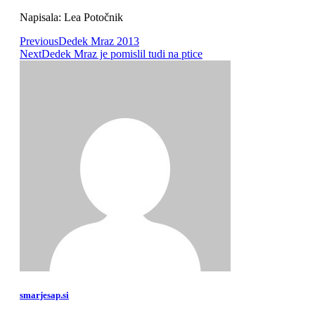
Napisala: Lea Potočnik
Previous
Dedek Mraz 2013
Next
Dedek Mraz je pomislil tudi na ptice
smarjesap.si