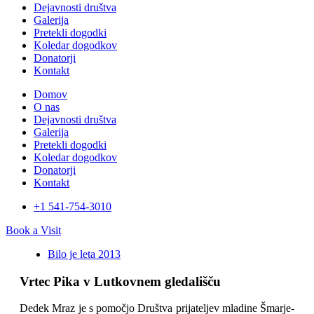
Dejavnosti društva
Galerija
Pretekli dogodki
Koledar dogodkov
Donatorji
Kontakt
Domov
O nas
Dejavnosti društva
Galerija
Pretekli dogodki
Koledar dogodkov
Donatorji
Kontakt
+1 541-754-3010​
Book a Visit
Bilo je leta 2013
Vrtec Pika v Lutkovnem gledališču
Dedek Mraz je s pomočjo Društva prijateljev mladine Šmarje-