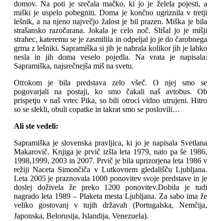
domov. Na poti je srečala mačko, ki jo je želela pojesti, a
miški je uspelo pobegniti. Doma je končno ugriznila v tretji
lešnik, a na njeno največjo žalost je bil prazen. Miška je bila
strašansko razočarana. Jokala je celo noč. Slišal jo je mišji
strahec, kateremu se je zasmilila in odpeljal jo je do čarobnega
grma z lešniki. Sapramiška si jih je nabrala kolikor jih je lahko
nesla in jih doma veselo pojedla. Na vrata je napisala:
Sapramiška, najsrečnejša miš na svetu.
Otrokom je bila predstava zelo všeč. O njej smo se
pogovarjali na postaji, ko smo čakali naš avtobus. Ob
prispetju v naš vrtec Pika, so bili otroci vidno utrujeni. Hitro
so se slekli, obuli copatke in takrat smo se poslovili…
Ali ste vedeli:
Sapramiška je slovenska pravljica, ki jo je napisala Svetlana
Makarovič. Knjiga je prvič izšla leta 1979, nato pa še 1986,
1998,1999, 2003 in 2007. Prvič je bila uprizorjena leta 1986 v
režiji Naceta Simončiča v Lutkovnem gledališču Ljubljana.
Leta 2005 je praznovala 1000 ponovitev svoje predstave in je
doslej doživela že preko 1200 ponovitev.Dobila je tudi
nagrado leta 1989 – Plaketa mesta Ljubljana. Za sabo ima že
veliko gostovanj v tujih državah (Portugalska, Nemčija,
Japonska, Belorusija, Islandija, Venezuela).