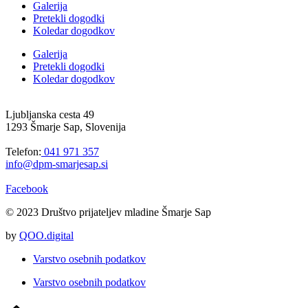
Galerija
Pretekli dogodki
Koledar dogodkov
Galerija
Pretekli dogodki
Koledar dogodkov
Ljubljanska cesta 49
1293 Šmarje Sap, Slovenija
Telefon:
041 971 357
info@dpm-smarjesap.si
Facebook
© 2023 Društvo prijateljev mladine Šmarje Sap
by
QOO.digital
Varstvo osebnih podatkov
Varstvo osebnih podatkov