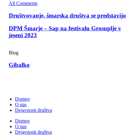
All Comments
Društvovanje, šmarska društva se predstavijo
DPM Šmarje – Sap na festivalu Grosuplje v
jeseni 2023
Blog
Gibalko
Domov
O nas
Dejavnosti društva
Domov
O nas
Dejavnosti društva