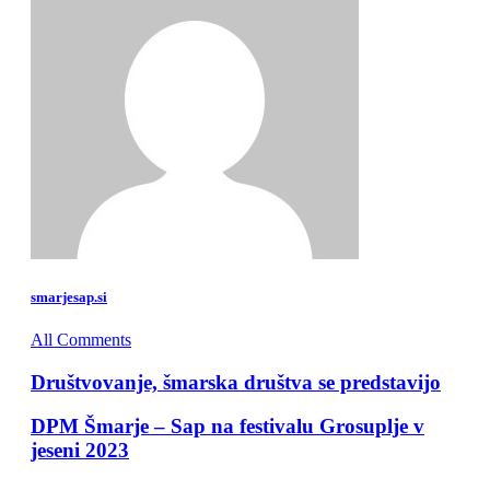
smarjesap.si
All Comments
Društvovanje, šmarska društva se predstavijo
DPM Šmarje – Sap na festivalu Grosuplje v
jeseni 2023