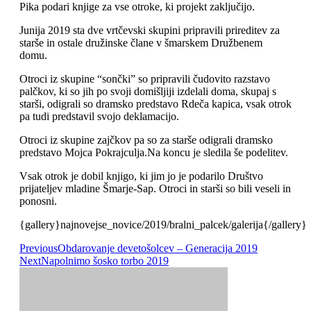
Pika podari knjige za vse otroke, ki projekt zaključijo.
Junija 2019 sta dve vrtčevski skupini pripravili prireditev za
starše in ostale družinske člane v šmarskem Družbenem
domu.
Otroci iz skupine “sončki” so pripravili čudovito razstavo
palčkov, ki so jih po svoji domišljiji izdelali doma, skupaj s
starši, odigrali so dramsko predstavo Rdeča kapica, vsak otrok
pa tudi predstavil svojo deklamacijo.
Otroci iz skupine zajčkov pa so za starše odigrali dramsko
predstavo Mojca Pokrajculja.
Na koncu je sledila še podelitev.
Vsak otrok je dobil knjigo, ki jim jo je podarilo Društvo
prijateljev mladine Šmarje-Sap. Otroci in starši so bili veseli in
ponosni.
{gallery}najnovejse_novice/2019/bralni_palcek/galerija{/gallery}
Previous
Obdarovanje devetošolcev – Generacija 2019
Next
Napolnimo šosko torbo 2019